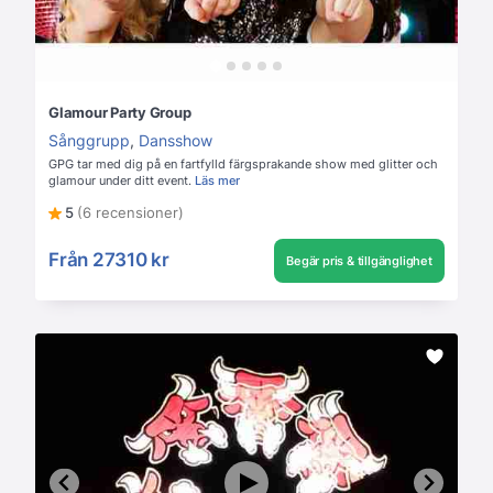
Glamour Party Group
Sånggrupp
,
Dansshow
GPG tar med dig på en fartfylld färgsprakande show med glitter och
glamour under ditt event.
Läs mer
5
(6 recensioner)
Från
27310 kr
Begär pris & tillgänglighet