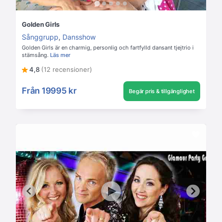
Golden Girls
Sånggrupp
,
Dansshow
Golden Girls är en charmig, personlig och fartfylld dansant tjejtrio i
stämsång.
Läs mer
4,8
(12 recensioner)
Från
19995 kr
Begär pris & tillgänglighet