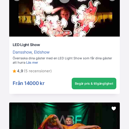
LED Light Show
Dansshow
,
Eldshow
Överraska dina gäster med en LED Light Show som får dina gäster
att hurra
Läs mer
4,9
(5 recensioner)
Från
14000 kr
Begär pris & tillgänglighet