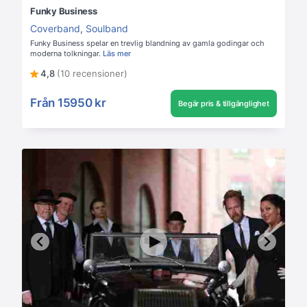
Funky Business
Coverband
,
Soulband
Funky Business spelar en trevlig blandning av gamla godingar och
moderna tolkningar.
Läs mer
4,8
(10 recensioner)
Från
15950 kr
Begär pris & tillgänglighet