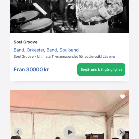
Soul Groove
Band
,
Orkester
,
Band
,
Soulband
Soul Groove - Ultimata 11-mannabandet för soulmusik!
Läs mer
Från
30000 kr
Begär pris & tillgänglighet