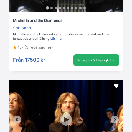
Michelle and the Diamonds
Soulband
Michelle and the Diamonds är ett professionellt coverband med
fantastisk underhållning
Läs mer
4,7
(3 recensioner)
Från
17500 kr
Begär pris & tillgänglighet