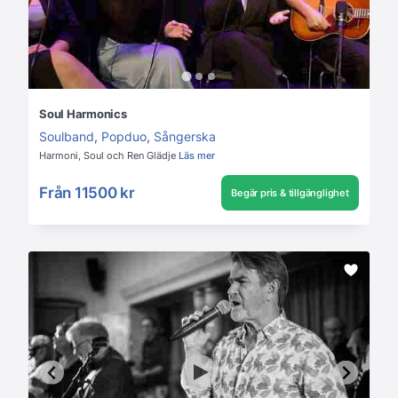
Soul Harmonics
Soulband
,
Popduo
,
Sångerska
Harmoni, Soul och Ren Glädje
Läs mer
Från
11500 kr
Begär pris & tillgänglighet