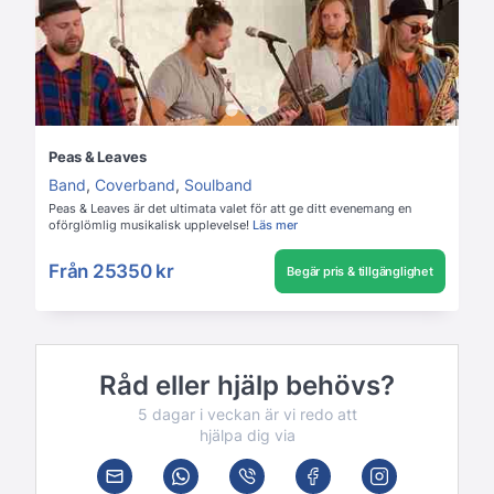
Peas & Leaves
Band
,
Coverband
,
Soulband
Peas & Leaves är det ultimata valet för att ge ditt evenemang en
oförglömlig musikalisk upplevelse!
Läs mer
Från
25350 kr
Begär pris & tillgänglighet
Råd eller hjälp behövs?
5 dagar i veckan är vi redo att
hjälpa dig via