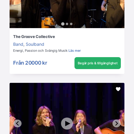
The Groove Collective
Band
,
Soulband
Energi, Passion och Svängig Musik
Läs mer
Från
20000 kr
Begär pris & tillgänglighet