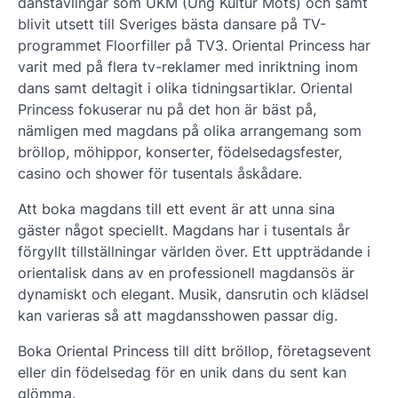
danstävlingar som UKM (Ung Kultur Möts) och samt
blivit utsett till Sveriges bästa dansare på TV-
programmet Floorfiller på TV3. Oriental Princess har
varit med på flera tv-reklamer med inriktning inom
dans samt deltagit i olika tidningsartiklar. Oriental
Princess fokuserar nu på det hon är bäst på,
nämligen med magdans på olika arrangemang som
bröllop, möhippor, konserter, födelsedagsfester,
casino och shower för tusentals åskådare.
Att boka magdans till ett event är att unna sina
gäster något speciellt. Magdans har i tusentals år
förgyllt tillställningar världen över. Ett uppträdande i
orientalisk dans av en professionell magdansös är
dynamiskt och elegant. Musik, dansrutin och klädsel
kan varieras så att magdansshowen passar dig.
Boka Oriental Princess till ditt bröllop, företagsevent
eller din födelsedag för en unik dans du sent kan
glömma.