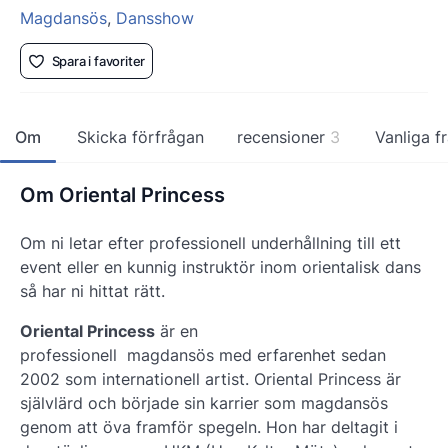
Magdansös
,
Dansshow
Spara i favoriter
Om
Skicka förfrågan
recensioner
3
Vanliga f
Om Oriental Princess
Om ni letar efter professionell underhållning till ett
event eller en kunnig instruktör inom orientalisk dans
så har ni hittat rätt.
Oriental Princess
är en
professionell magdansös med erfarenhet sedan
2002 som internationell artist. Oriental Princess är
självlärd och började sin karrier som magdansös
genom att öva framför spegeln. Hon har deltagit i