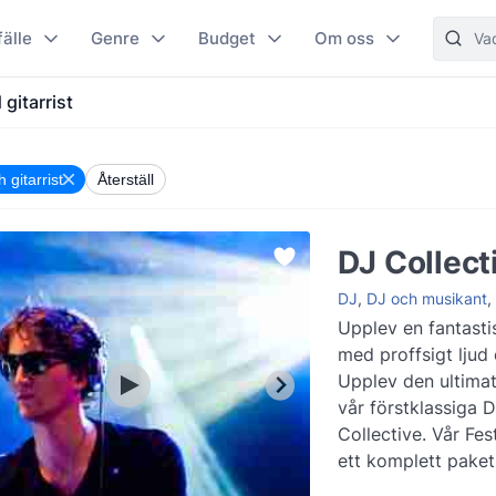
fälle
Genre
Budget
Om oss
gitarrist
 gitarrist
Återställ
DJ Collect
DJ
,
DJ och musikant
,
Upplev en fantast
med proffsigt ljud 
Upplev den ultima
vår förstklassiga D
Collective. Vår Fe
ett komplett pake
professi...
Läs mer