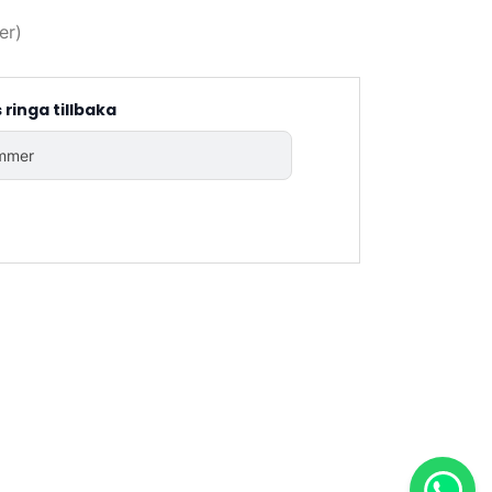
er)
s ringa tillbaka
mmer