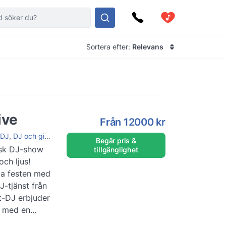
Sortera efter:
Relevans
ive
Från
12000 kr
DJ
,
DJ och gitarrist
,
DJ och saxofonist
,
DJ och violinist
,
DJ och sång
Begär pris &
isk DJ-show
tillgänglighet
och ljus!
ta festen med
J-tjänst från
st-DJ erbjuder
t med en