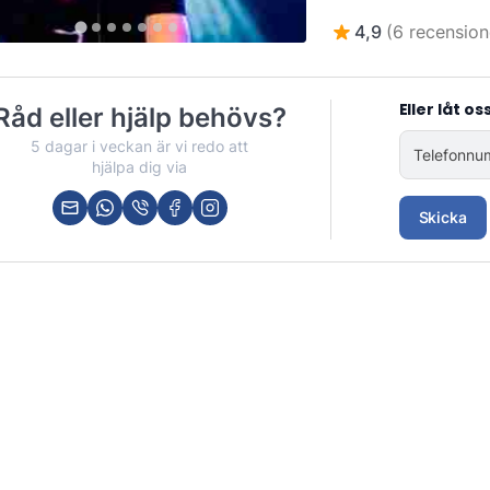
4,9
(6 recension
Eller låt os
Råd eller hjälp behövs?
5 dagar i veckan är vi redo att
Telefonnu
hjälpa dig via
Skicka