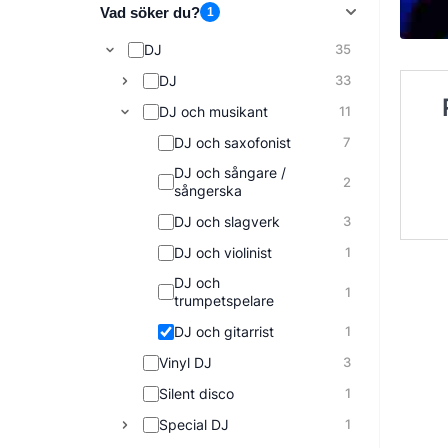
Vad söker du?
1
DJ
35
DJ
33
DJ och musikant
11
DJ och saxofonist
7
DJ och sångare /
2
sångerska
DJ och slagverk
3
DJ och violinist
1
DJ och
1
trumpetspelare
DJ och gitarrist
1
Vinyl DJ
3
Silent disco
1
Special DJ
1