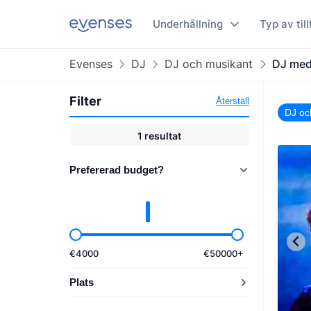
Underhållning
Typ av till
Evenses
DJ
DJ och musikant
DJ med 
Filter
Återställ
DJ och
1
resultat
Prefererad budget?
€
4000
€
50000
+
Plats