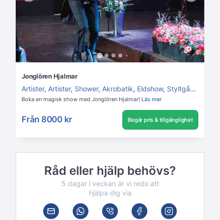
Jonglören Hjalmar
Artister
,
Artister
,
Shower
,
Akrobatik
,
Eldshow
,
Styltgångare
Boka en magisk show med Jonglören Hjalmar!
Läs mer
Från
8000 kr
Begär pris & tillgänglighet
Råd eller hjälp behövs?
5 dagar i veckan är vi redo att
hjälpa dig via