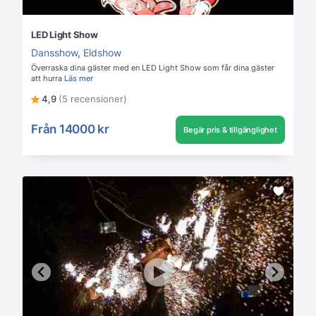
LED Light Show
Dansshow
,
Eldshow
Överraska dina gäster med en LED Light Show som får dina gäster
att hurra
Läs mer
4,9
(5 recensioner)
Från
14000 kr
Begär pris & tillgänglighet