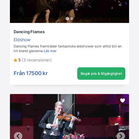
Dancing Flames
Eldshow
Dancing Flames framträder fantastiska eldshower som alltid blir en
hit bland gästerna
Läs mer
5
(3 recensioner)
Från
17500 kr
Begär pris & tillgänglighet