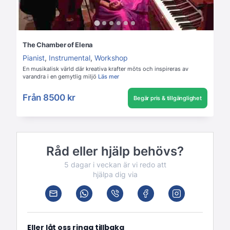
The Chamber of Elena
Pianist
,
Instrumental
,
Workshop
En musikalisk värld där kreativa krafter möts och inspireras av
varandra i en gemytlig miljö
Läs mer
Från
8500 kr
Begär pris & tillgänglighet
Råd eller hjälp behövs?
5 dagar i veckan är vi redo att
hjälpa dig via
Eller låt oss ringa tillbaka