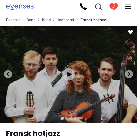
Evenses
Band
Band
Jazzband
Fransk hotjazz
Fransk hotjazz