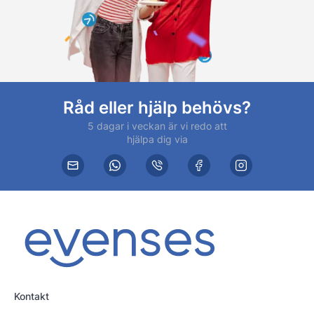
Råd eller hjälp behövs?
5 dagar i veckan är vi redo att
hjälpa dig via
Kontakt