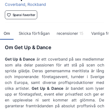
Coverband
,
Rockband
Spara i favoriter
Om
Skicka förfrågan
recensioner
15
Vanliga f
Om Get Up & Dance
Get Up & Dance
är ett coverband på sex medlemmar
som alla delar passionen för att stå på scen och
sprida glädje. Deras gemensamma meritlista är lång
och imponerande: företagsevent, turnéer i Sverige
och Europa, samt diverse proffsproduktioner med
olika artister.
Get Up & Dance
är bandet som lyser
upp er företagsfest, event eller privatfest och ger er
en upplevelse ni sent kommer att glömma. De
garanterar framträdanden på absolut proffsnivå och