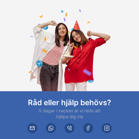
Råd eller hjälp behövs?
5 dagar i veckan är vi redo att
hjälpa dig via