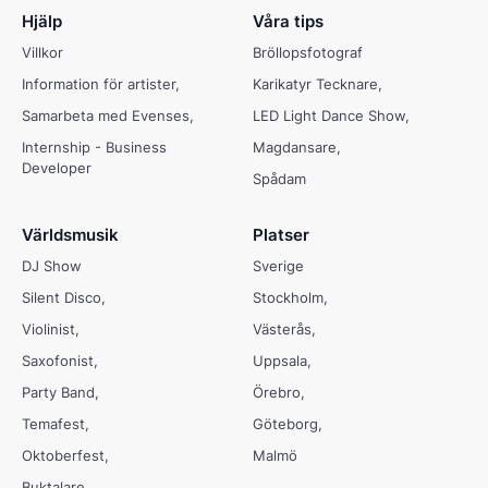
Hjälp
Våra tips
Villkor
Bröllopsfotograf
Information för artister
Karikatyr Tecknare
Samarbeta med Evenses
LED Light Dance Show
Internship - Business
Magdansare
Developer
Spådam
Världsmusik
Platser
DJ Show
Sverige
Silent Disco
Stockholm
Violinist
Västerås
Saxofonist
Uppsala
Party Band
Örebro
Temafest
Göteborg
Oktoberfest
Malmö
Buktalare