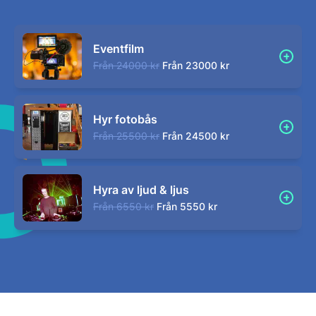
Eventfilm
Från
24000 kr
Från
23000 kr
Hyr fotobås
Från
25500 kr
Från
24500 kr
Hyra av ljud & ljus
Från
6550 kr
Från
5550 kr