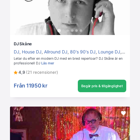
DJ Skåne
DJ
,
House DJ
,
Allround DJ
,
80's 90's DJ
,
Lounge DJ
,
Disco D
Letar du efter en modern DJ med en bred repertoar? DJ Skåne är en
professionell DJ
Läs mer
4,9
(21 recensioner)
Från
11950 kr
Begär pris & tillgänglighet