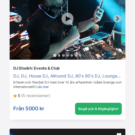
DJ Shaikh: Events & Club
DJ
,
DJ
,
House DJ
,
Allround DJ
,
80's 90's DJ
,
Lounge DJ
,
Disc
Erfaren och flexibel DJ med över 12 års erfarenhet i både Sverige och
internationellt!
Läs mer
5
(5 recensioner)
Från
5000 kr
Begär pris & tillgänglighet