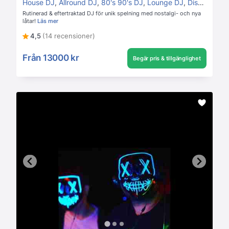
House DJ
,
Allround DJ
,
80's 90's DJ
,
Lounge DJ
,
Disco DJ
Rutinerad & eftertraktad DJ för unik spelning med nostalgi- och nya
låtar!
Läs mer
4,5
(14 recensioner)
Från
13000 kr
Begär pris & tillgänglighet