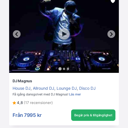
DJ Magnus
House DJ
,
Allround DJ
,
Lounge DJ
,
Disco DJ
Få igång dansgolvet med DJ Magnus!
Läs mer
4,8
(17 recensioner)
Från
7995 kr
Begär pris & tillgänglighet