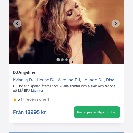
DJ Angeline
Kvinnlig DJ
,
House DJ
,
Allround DJ
,
Lounge DJ
,
Disco DJ
DJ Josefin spelar låtarna som vi alla skattar och älskar och får oss
att MÅ BRA
Läs mer
5
(7 recensioner)
Från
13995 kr
Begär pris & tillgänglighet