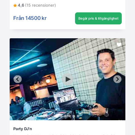
4,6
(15 recensioner)
Från
14500 kr
Begär pris & tillgänglighet
Party DJ'n