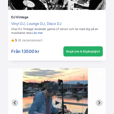
DJ Vintage
Vinyl DJ
,
Lounge DJ
,
Disco DJ
Vinyl DJ 'Vintage' använder gamla LP skivor och tar med dig på en
musikalisk resa
Läs mer
5
(6 recensioner)
Från
13500 kr
Begär pris & tillgänglighet