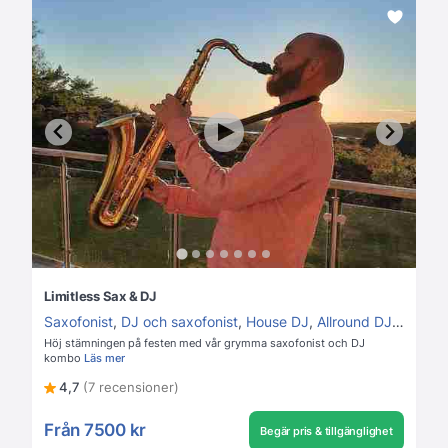
Limitless Sax & DJ
Saxofonist
,
DJ och saxofonist
,
House DJ
,
Allround DJ
,
Lounge
Höj stämningen på festen med vår grymma saxofonist och DJ
kombo
Läs mer
4,7
(7 recensioner)
Från
7500 kr
Begär pris & tillgänglighet