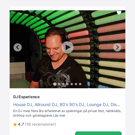
DJ Experience
House DJ
,
Allround DJ
,
80's 90's DJ
,
Lounge DJ
,
Disco DJ
En DJ med flera års erfarenhet av spelningar på privat fest, nattklubb,
bröllop och göretagseve
Läs mer
4,7
(16 recensioner)