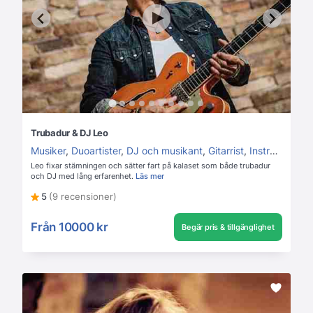
Trubadur & DJ Leo
Musiker
,
Duoartister
,
DJ och musikant
,
Gitarrist
,
Instrumental
,
Leo fixar stämningen och sätter fart på kalaset som både trubadur
och DJ med lång erfarenhet.
Läs mer
5
(9 recensioner)
Från
10000 kr
Begär pris & tillgänglighet