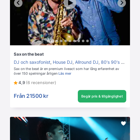
Sax on the beat
DJ och saxofonist
,
House DJ
,
Allround DJ
,
80's 90's DJ
,
Loun
Sax on the beat är en premium liveact som har lång erfarenhet av
över 150 spelningar årligen
Läs mer
4,9
(6 recensioner)
Från
21500 kr
Begär pris & tillgänglighet