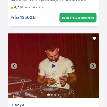
Professionell DJ som höjer stämningen på ditt event
Läs mer
4,7
(6 recensioner)
Från
12500 kr
Begär pris & tillgänglighet
DJ Maylo