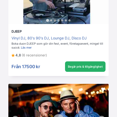
DJEEP
Vinyl DJ
,
80's 90's DJ
,
Lounge DJ
,
Disco DJ
Boka duon DJEEP som gör din fest, event, företagsevent, mingel till
succé.
Läs mer
4,8
(6 recensioner)
Från
17500 kr
Begär pris & tillgänglighet