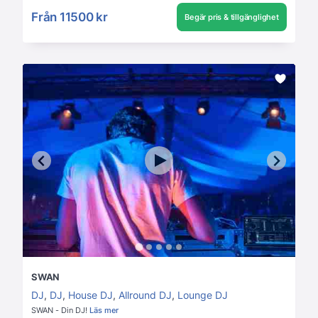
Från
11500 kr
Begär pris & tillgänglighet
SWAN
DJ
,
DJ
,
House DJ
,
Allround DJ
,
Lounge DJ
SWAN - Din DJ!
Läs mer