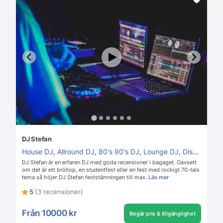
DJ Stefan
House DJ
,
Allround DJ
,
80's 90's DJ
,
Lounge DJ
,
Disco DJ
DJ Stefan är en erfaren DJ med goda recensioner i bagaget. Oavsett
om det är ett bröllop, en studentfest eller en fest med rockigt 70-tals
tema så höjer DJ Stefan feststämningen till max.
Läs mer
5
(3 recensioner)
Från
10000 kr
Begär pris & tillgänglighet