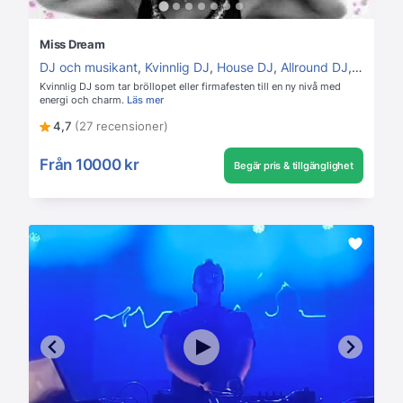
Miss Dream
DJ och musikant
,
Kvinnlig DJ
,
House DJ
,
Allround DJ
,
80's 90
Kvinnlig DJ som tar bröllopet eller firmafesten till en ny nivå med
energi och charm.
Läs mer
4,7
(27 recensioner)
Från
10000 kr
Begär pris & tillgänglighet