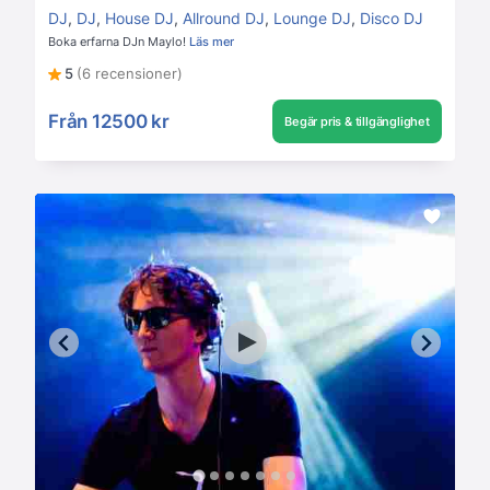
DJ
,
DJ
,
House DJ
,
Allround DJ
,
Lounge DJ
,
Disco DJ
Boka erfarna DJn Maylo!
Läs mer
5
(6 recensioner)
Från
12500 kr
Begär pris & tillgänglighet