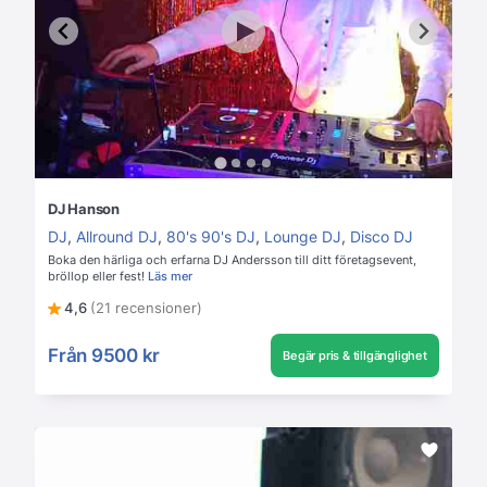
DJ Hanson
DJ
,
Allround DJ
,
80's 90's DJ
,
Lounge DJ
,
Disco DJ
Boka den härliga och erfarna DJ Andersson till ditt företagsevent,
bröllop eller fest!
Läs mer
4,6
(21 recensioner)
Från
9500 kr
Begär pris & tillgänglighet