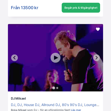
Från
13500 kr
Begär pris & tillgänglighet
DJ Mikael
DJ
,
DJ
,
House DJ
,
Allround DJ
,
80's 90's DJ
,
Lounge DJ
,
Disc
Boka Mikael som DJ – för en oförglömlig fest!
Läs mer