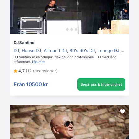
DJ Santino
DJ
,
House DJ
,
Allround DJ
,
80's 90's DJ
,
Lounge DJ
,
Disco D
DJ Santino är en ödmjuk, flexibel och professionell DJ med lång
erfarenhet.
Läs mer
4,7
(12 recensioner)
Från
10500 kr
Begär pris & tillgänglighet