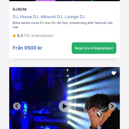
DJ KCM
DJ
,
House DJ
,
Allround DJ
,
Lounge DJ
Boka denna coola DJ duo för din fest, evenemang eller festival!
Läs
mer
4,5
(10 recensioner)
Från
9500 kr
Begär pris & tillgänglighet