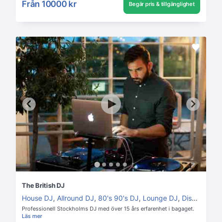
Från
10000 kr
Begär pris & tillgänglighet
The British DJ
House DJ
,
Allround DJ
,
80's 90's DJ
,
Lounge DJ
,
Disco DJ
Professionell Stockholms DJ med över 15 års erfarenhet i bagaget.
Läs mer