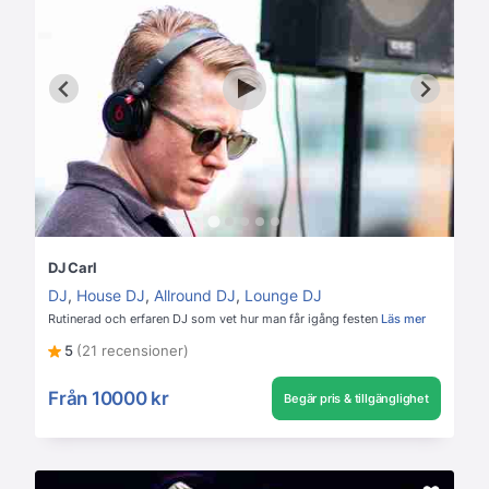
DJ Carl
DJ
,
House DJ
,
Allround DJ
,
Lounge DJ
Rutinerad och erfaren DJ som vet hur man får igång festen
Läs mer
5
(21 recensioner)
Från
10000 kr
Begär pris & tillgänglighet