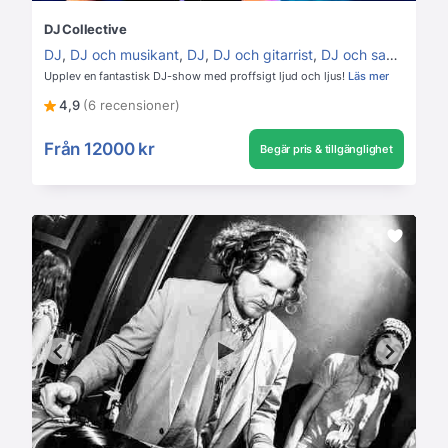
DJ Collective
DJ
,
DJ och musikant
,
DJ
,
DJ och gitarrist
,
DJ och saxofonist
,
Upplev en fantastisk DJ-show med proffsigt ljud och ljus!
Läs mer
4,9
(6 recensioner)
Från
12000 kr
Begär pris & tillgänglighet