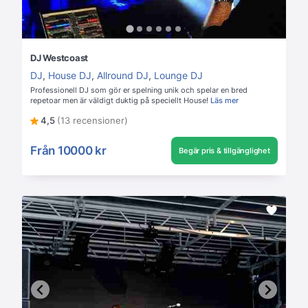
DJ Westcoast
DJ
,
House DJ
,
Allround DJ
,
Lounge DJ
Professionell DJ som gör er spelning unik och spelar en bred
repetoar men är väldigt duktig på speciellt House!
Läs mer
4,5
(13 recensioner)
Från
10000 kr
Begär pris & tillgänglighet