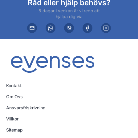
Råd eller hjälp behövs?
5 dagar i veckan är vi redo att
hjälpa dig via
Kontakt
Om Oss
Ansvarsfriskrivning
Villkor
Sitemap