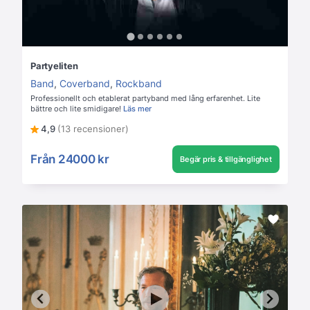
Partyeliten
Band
,
Coverband
,
Rockband
Professionellt och etablerat partyband med lång erfarenhet. Lite
bättre och lite smidigare!
Läs mer
4,9
(13 recensioner)
Från
24000 kr
Begär pris & tillgänglighet