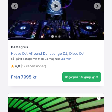
DJ Magnus
House DJ
,
Allround DJ
,
Lounge DJ
,
Disco DJ
Få igång dansgolvet med DJ Magnus!
Läs mer
4,8
(17 recensioner)
Från
7995 kr
Begär pris & tillgänglighet