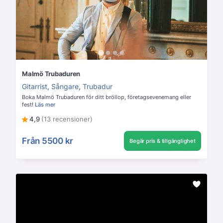
Malmö Trubaduren
Gitarrist
,
Sångare
,
Trubadur
Boka Malmö Trubaduren för ditt bröllop, företagsevenemang eller
fest!
Läs mer
4,9
(13 recensioner)
Från
5500 kr
Begär pris & tillgänglighet