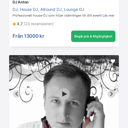
DJ Anton
DJ
,
House DJ
,
Allround DJ
,
Lounge DJ
Professionell house-DJ som höjer stämningen till ditt event!
Läs mer
4,7
(23 recensioner)
Från
13000 kr
Begär pris & tillgänglighet