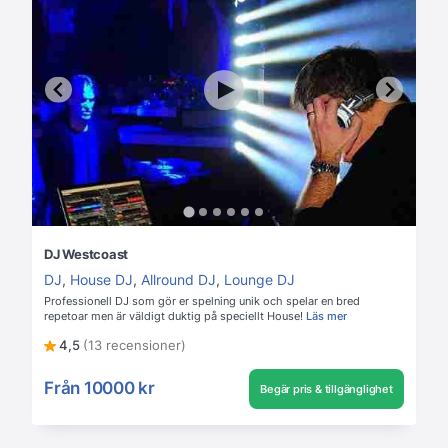
DJ Westcoast
DJ
,
House DJ
,
Allround DJ
,
Lounge DJ
Professionell DJ som gör er spelning unik och spelar en bred
repetoar men är väldigt duktig på speciellt House!
Läs mer
4,5
(13 recensioner)
Från
10000 kr
Begär pris & tillgänglighet