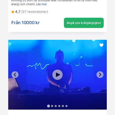
Kvinnlig DJ som tar bröllopet eller firmafesten till en ny nivå med
energi och charm.
Läs mer
4,7
(27 recensioner)
Från
10000 kr
Begär pris & tillgänglighet