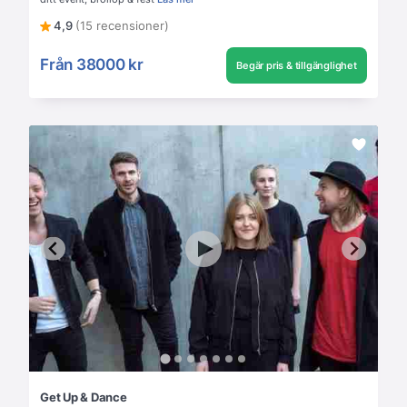
4,9
(15 recensioner)
Från
38000 kr
Begär pris & tillgänglighet
Get Up & Dance