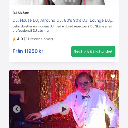
DJ Skåne
DJ
,
House DJ
,
Allround DJ
,
80's 90's DJ
,
Lounge DJ
,
Disco D
Letar du efter en modern DJ med en bred repertoar? DJ Skåne är en
professionell DJ
Läs mer
4,9
(21 recensioner)
Från
11950 kr
Begär pris & tillgänglighet