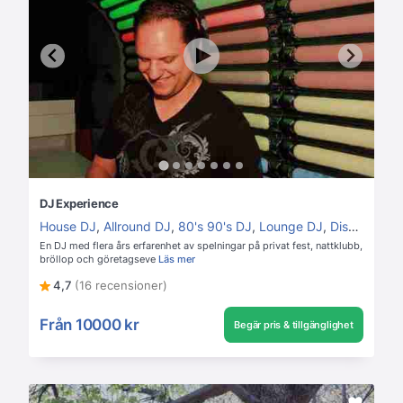
DJ Experience
House DJ
,
Allround DJ
,
80's 90's DJ
,
Lounge DJ
,
Disco DJ
En DJ med flera års erfarenhet av spelningar på privat fest, nattklubb,
bröllop och göretagseve
Läs mer
4,7
(16 recensioner)
Från
10000 kr
Begär pris & tillgänglighet