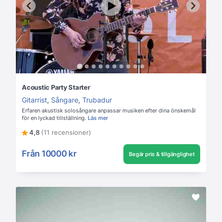
Acoustic Party Starter
Gitarrist
,
Sångare
,
Trubadur
Erfaren akustisk solosångare anpassar musiken efter dina önskemål
för en lyckad tillställning.
Läs mer
4,8
(11 recensioner)
Från
10000 kr
Begär pris & tillgänglighet