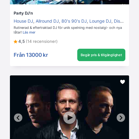
Party DJ'n
House DJ
,
Allround DJ
,
80's 90's DJ
,
Lounge DJ
,
Disco DJ
Rutinerad & eftertraktad DJ för unik spelning med nostalgi- och nya
låtar!
Läs mer
4,5
(14 recensioner)
Från
13000 kr
Begär pris & tillgänglighet