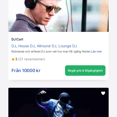
DJ Carl
DJ
,
House DJ
,
Allround DJ
,
Lounge DJ
Rutinerad och erfaren DJ som vet hur man får igång festen
Läs mer
5
(21 recensioner)
Från
10000 kr
Begär pris & tillgänglighet