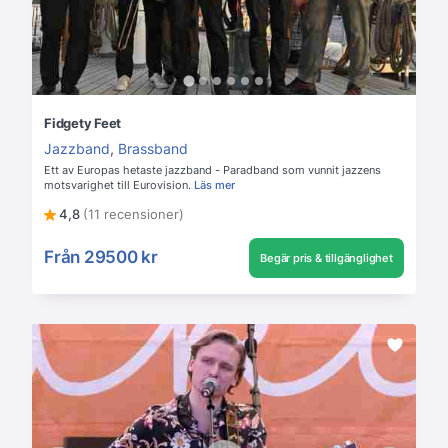
Fidgety Feet
Jazzband
,
Brassband
Ett av Europas hetaste jazzband - Paradband som vunnit jazzens
motsvarighet till Eurovision.
Läs mer
4,8
(11 recensioner)
Från
29500 kr
Begär pris & tillgänglighet