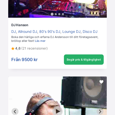
DJ Hanson
DJ
,
Allround DJ
,
80's 90's DJ
,
Lounge DJ
,
Disco DJ
Boka den härliga och erfarna DJ Andersson till ditt företagsevent,
bröllop eller fest!
Läs mer
4,6
(21 recensioner)
Från
9500 kr
Begär pris & tillgänglighet