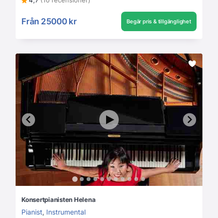
4,7
(10 recensioner)
Från
25000 kr
Begär pris & tillgänglighet
Konsertpianisten Helena
Pianist
,
Instrumental