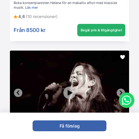
Boka konsertpianisten Helena för en makalös afton med klassisk
musik.
Läs mer
4,6
(10 recensioner)
Från
8500 kr
Begär pris & tillgänglighet
Få förslag