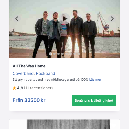
All The Way Home
Coverband
,
Rockband
Ett grymt partyband med nöjdhetsgaranti på 100%
Läs mer
4,8
(11 recensioner)
Från
33500 kr
Begär pris & tillgänglighet