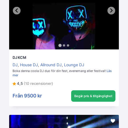
DJ KCM
DJ
,
House DJ
,
Allround DJ
,
Lounge DJ
Boka denna coola DJ duo för din fest, evenemang eller festival!
Läs
mer
4,5
(10 recensioner)
Från
9500 kr
Begär pris & tillgänglighet