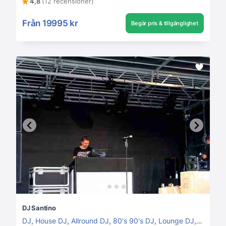
4,8
(12 recensioner)
Från
19995 kr
Begär pris & tillgänglighet
DJ Santino
DJ
,
House DJ
,
Allround DJ
,
80's 90's DJ
,
Lounge DJ
,
Disco D