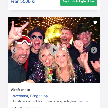
Från
5500 kr
Begär pris & tillgänglighet
Wattfabriken
Coverband
,
Sånggrupp
Ett partyband som älskar att sprida energi och glädje!
Läs mer