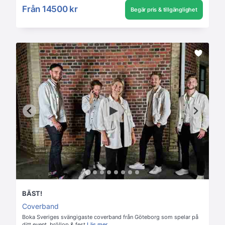
Från
14500 kr
Begär pris & tillgänglighet
BÄST!
Coverband
Boka Sveriges svängigaste coverband från Göteborg som spelar på
ditt event, bröllop & fest
Läs mer