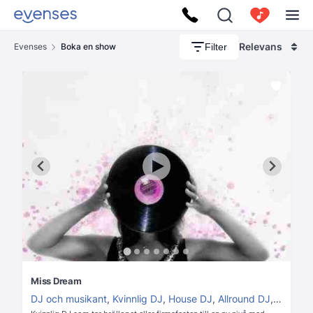
Relevans
Filter
Evenses
Boka en show
Miss Dream
DJ och musikant
,
Kvinnlig DJ
,
House DJ
,
Allround DJ
,
80's 90