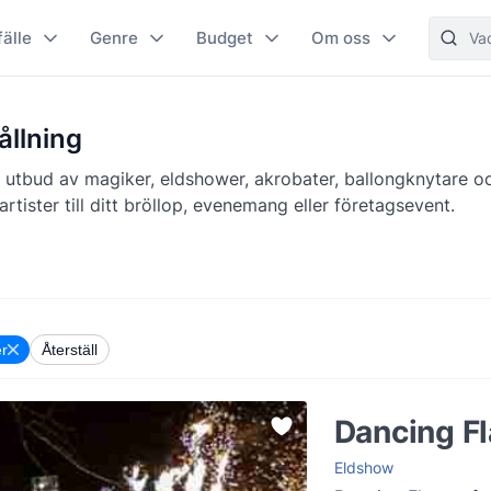
fälle
Genre
Budget
Om oss
llning
 utbud av magiker, eldshower, akrobater, ballongknytare o
rtister till ditt bröllop, evenemang eller företagsevent.
er
Återställ
Dancing F
Eldshow