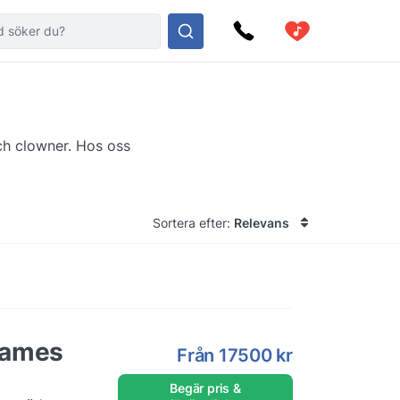
ch clowner. Hos oss
Sortera efter:
Relevans
lames
Från
17500 kr
Begär pris &