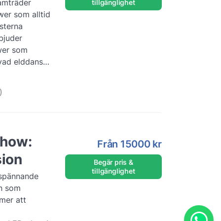
amträder
tillgänglighet
wer som alltid
ästerna
bjuder
wer som
vad elddans
Med fl...
Läs
)
show:
Från
15000 kr
sion
Begär pris &
tillgänglighet
r spännande
n som
mer att