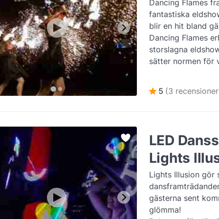
Dancing Flames fr
fantastiska eldsho
blir en hit bland g
Dancing Flames er
storslagna eldsho
sätter normen för 
är och borde vara. 
mer
5
(3 recensioner
LED Dans
Lights Illu
Lights Illusion gö
dansframträdande
gästerna sent kom
glömma!