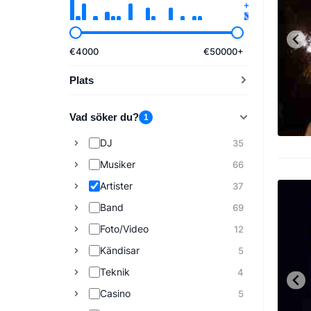
€
4000
€
50000
+
Plats
Vad söker du?
1
DJ
35
Musiker
66
Artister
37
Band
69
Foto/Video
12
Kändisar
5
Teknik
4
Casino
5