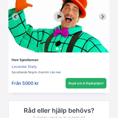
Herr Sprelleman
Levande Staty
Sprudlande färgrik charmör
Läs mer
Från
5000 kr
Begär pris & tillgänglighet
Råd eller hjälp behövs?
5 dagar i veckan är vi redo att