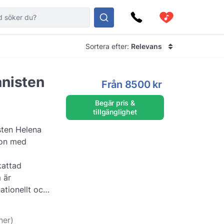
Sortera efter:
Relevans
anisten
Från
8500 kr
Begär pris &
tillgänglighet
sten Helena
ton med
kattad
 är
ationellt och
 innehar en
mer
ner)