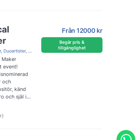
cal
Från
12000 kr
er
Begär pris &
tillgänglighet
r
,
Duoartister
,
Shower
,
Pianist
,
Instrumental
,
Sångerska
,
Föreläsare
,
E
y Maker
t event!
isnominerad
r och
sitör, känd
o och själ i
riär so...
r)