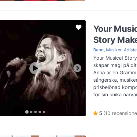
Your Musi
Story Mak
Band
,
Musiker
,
Artiste
Your Musical Stor
skapar magi på dit
Anna är en Gramm
sångerska, musike
prisbelönad kompo
för sin unika närvar
musiken. Med en kar
Läs mer
5
(10 recensione