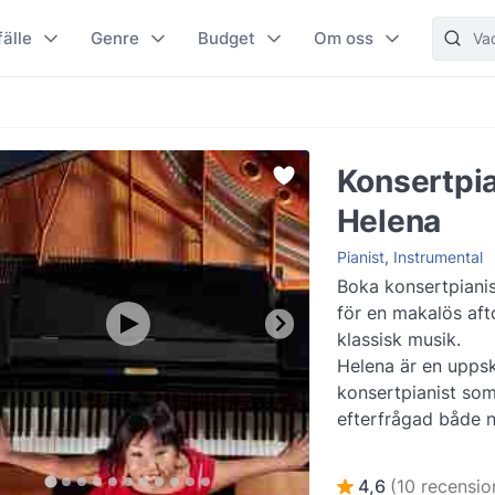
fälle
Genre
Budget
Om oss
Konsertpi
Helena
Pianist
,
Instrumental
Boka konsertpiani
för en makalös af
klassisk musik.
Helena är en upps
konsertpianist som
efterfrågad både n
internationellt och
gedigen utb...
Läs 
4,6
(10 recensio