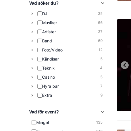
Vad söker du?
DJ
35
Musiker
66
Artister
37
Band
69
Foto/Video
12
Kändisar
5
Teknik
4
Casino
5
Hyra bar
7
Extra
9
Vad för event?
Mingel
135