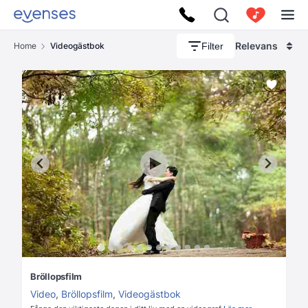
Relevans
Filter
Home
Videogästbok
Bröllopsfilm
Video
,
Bröllopsfilm
,
Videogästbok