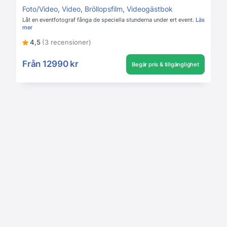
Foto/Video
,
Video
,
Bröllopsfilm
,
Videogästbok
Låt en eventfotograf fånga de speciella stunderna under ert event.
Läs
mer
4,5
(3 recensioner)
Från
12990 kr
Begär pris & tillgänglighet