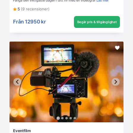
Fånga den viktigaste dagen i ditt liv med en videograf
Läs mer
5
(9 recensioner)
Från
12950 kr
Begär pris & tillgänglighet
Eventfilm