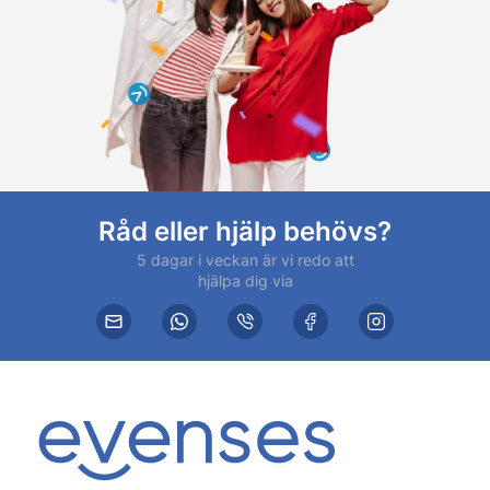
Råd eller hjälp behövs?
5 dagar i veckan är vi redo att
hjälpa dig via