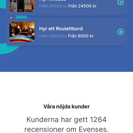
Från
25500 kr
Från
24500 kr
Hyr ett Roulettbord
Från
10000 kr
Från
9000 kr
Våra nöjda kunder
Kunderna har gett 1264
recensioner om Evenses.