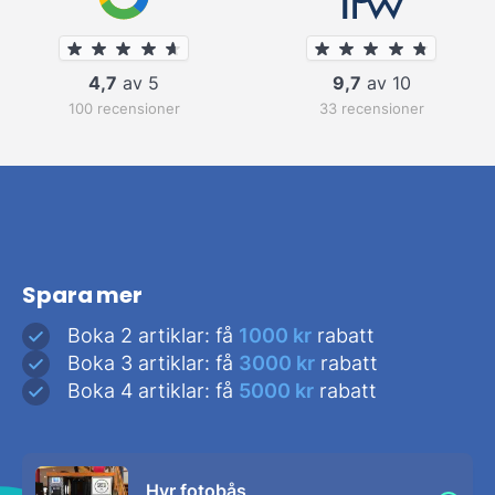
4,7
av 5
9,7
av 10
100 recensioner
33 recensioner
Spara mer
Boka 2 artiklar: få
1000 kr
rabatt
Boka 3 artiklar: få
3000 kr
rabatt
Boka 4 artiklar: få
5000 kr
rabatt
Hyr fotobås