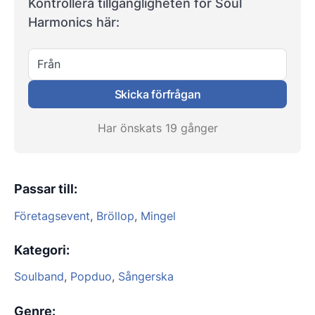
Kontrollera tillgängligheten för Soul
Harmonics här:
Från
Skicka förfrågan
Har önskats 19 gånger
Passar till
:
Företagsevent
,
Bröllop
,
Mingel
Kategori
:
Soulband
,
Popduo
,
Sångerska
Genre
: