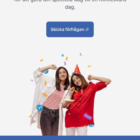
dag.
Skicka förfrågan
🎉