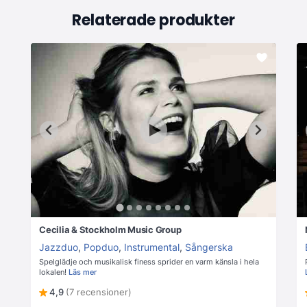
Relaterade produkter
Cecilia & Stockholm Music Group
Jazzduo
,
Popduo
,
Instrumental
,
Sångerska
Spelglädje och musikalisk finess sprider en varm känsla i hela
lokalen!
Läs mer
4,9
(7 recensioner)