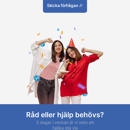
Skicka förfrågan
🎉
Råd eller hjälp behövs?
5 dagar i veckan är vi redo att
hjälpa dig via