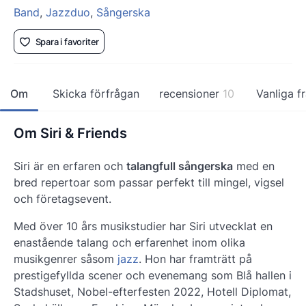
Band
,
Jazzduo
,
Sångerska
Spara i favoriter
Om
Skicka förfrågan
recensioner
10
Vanliga f
Om Siri & Friends
Siri är en erfaren och
talangfull sångerska
med en
bred repertoar
som passar perfekt till mingel, vigsel
och företagsevent.
Med över 10 års musikstudier har Siri utvecklat en
enastående talang och erfarenhet inom olika
musikgenrer såsom
jazz
. Hon har framträtt på
prestigefyllda scener och evenemang som Blå hallen i
Stadshuset, Nobel-efterfesten 2022, Hotell Diplomat,