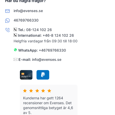
Har du några frågor?
info@evenses.se
46769766330
Tel.:
08-124 102 26
International:
+46-8 124 102 26
Helgfria vardagar från 09:30 till 18:00
WhatsApp:
+46769766330
E-mail:
info@evenses.se
Kunderna har gett 1264
recensioner om Evenses.
Det
genomsnittliga betyget är 4,6
av 5.