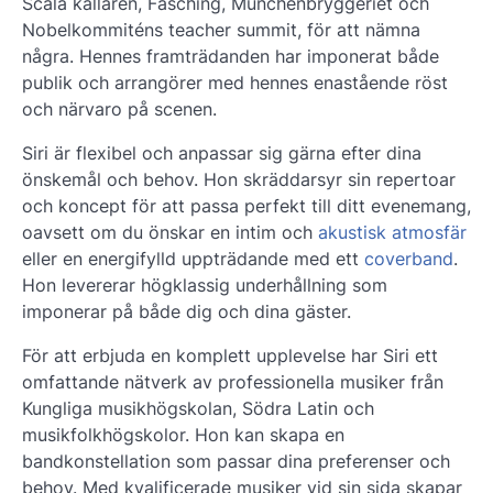
Scala källaren, Fasching, Münchenbryggeriet och
Nobelkommiténs teacher summit, för att nämna
några. Hennes framträdanden har imponerat både
publik och arrangörer med hennes enastående röst
och närvaro på scenen.
Siri är flexibel och anpassar sig gärna efter dina
önskemål och behov. Hon
skräddarsyr sin repertoar
och koncept för att passa perfekt till ditt evenemang,
oavsett om du önskar en intim och
akustisk atmosfär
eller en energifylld uppträdande med ett
coverband
.
Hon levererar högklassig underhållning som
imponerar på både dig och dina gäster.
För att erbjuda en komplett upplevelse har Siri ett
omfattande nätverk av professionella musiker från
Kungliga musikhögskolan, Södra Latin och
musikfolkhögskolor. Hon kan skapa en
bandkonstellation som passar dina preferenser och
behov. Med kvalificerade musiker vid sin sida skapar