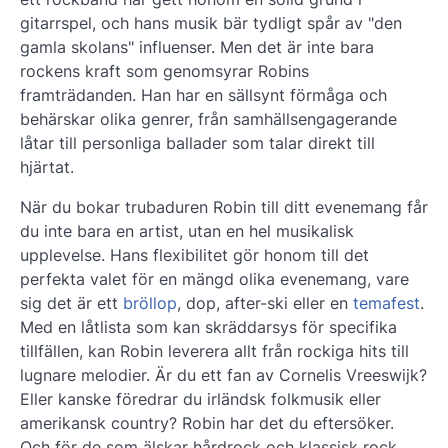
gitarrspel, och hans musik bär tydligt spår av "den
gamla skolans" influenser. Men det är inte bara
rockens kraft som genomsyrar Robins
framträdanden. Han har en sällsynt förmåga och
behärskar olika genrer, från samhällsengagerande
låtar till personliga ballader som talar direkt till
hjärtat.
När du bokar trubaduren Robin till ditt evenemang får
du inte bara en artist, utan en hel musikalisk
upplevelse. Hans flexibilitet gör honom till det
perfekta valet för en mängd olika evenemang, vare
sig det är ett
bröllop
, dop, after-ski eller en
temafest
.
Med en låtlista som kan skräddarsys för specifika
tillfällen, kan Robin leverera allt från rockiga hits till
lugnare melodier. Är du ett fan av Cornelis Vreeswijk?
Eller kanske föredrar du irländsk folkmusik eller
amerikansk country? Robin har det du eftersöker.
Och för de som älskar hårdrock och klassisk rock,