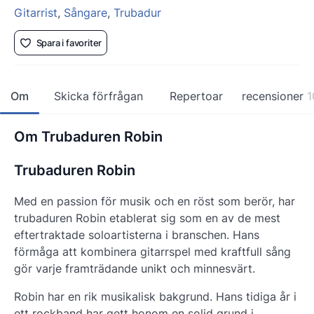
Gitarrist
,
Sångare
,
Trubadur
Spara i favoriter
Om
Skicka förfrågan
Repertoar
recensioner
1
Om Trubaduren Robin
Trubaduren Robin
Med en passion för musik och en röst som berör, har
trubaduren Robin
etablerat sig som en av de mest
eftertraktade soloartisterna i branschen. Hans
förmåga att kombinera gitarrspel med kraftfull sång
gör varje framträdande unikt och minnesvärt.
Robin har en rik musikalisk bakgrund. Hans tidiga år i
ett rockband har gett honom en solid grund i