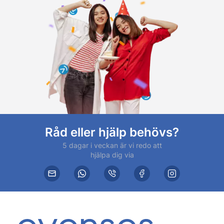
Råd eller hjälp behövs?
5 dagar i veckan är vi redo att
hjälpa dig via