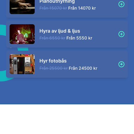
Pianouthyrning
Från
15070 kr
Från
14070 kr
Hyra av ljud & ljus
Från
6550 kr
Från
5550 kr
Hyr fotobås
Från
25500 kr
Från
24500 kr