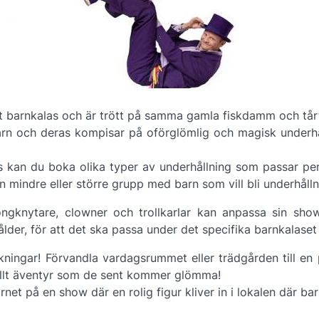
tt barnkalas och är trött på samma gamla fiskdamm och tår
 barn och deras kompisar på oförglömlig och magisk underh
kan du boka olika typer av underhållning som passar perf
n mindre eller större grupp med barn som vill bli underhålln
ongknytare, clowner och trollkarlar kan anpassa sin show
lder, för att det ska passa under det specifika barnkalaset
kningar! Förvandla vardagsrummet eller trädgården till en 
fyllt äventyr som de sent kommer glömma!
rnet på en show där en rolig figur kliver in i lokalen där ba