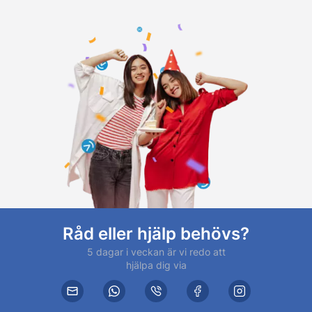
Råd eller hjälp behövs?
5 dagar i veckan är vi redo att
hjälpa dig via