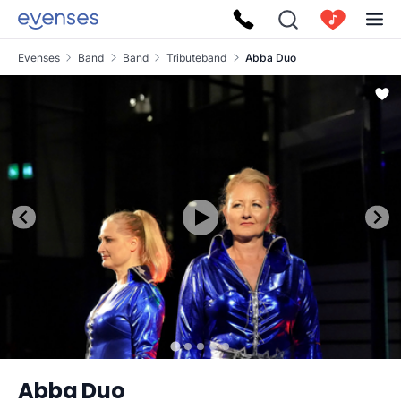
Evenses
Band
Band
Tributeband
Abba Duo
Abba Duo