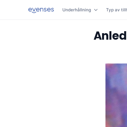
Underhållning
Typ av till
Anledn