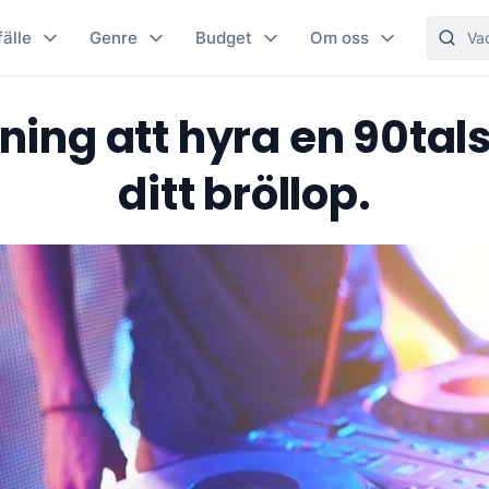
fälle
Genre
Budget
Om oss
ing att hyra en 90tals 
ditt bröllop.