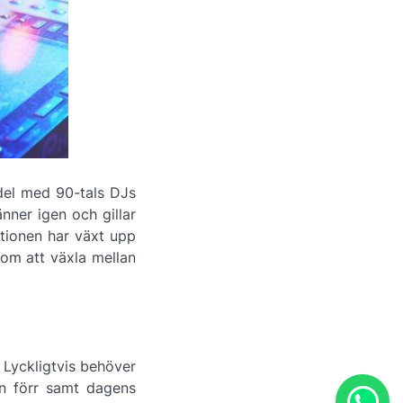
rdel med 90-tals DJs
änner igen och gillar
tionen har växt upp
 om att växla mellan
. Lyckligtvis behöver
ån förr samt dagens