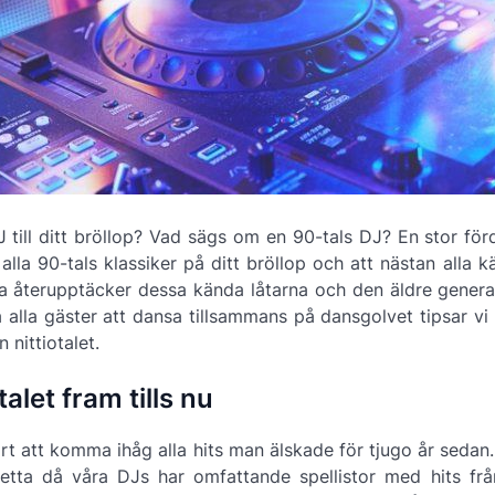
J till ditt bröllop? Vad sägs om en 90-tals DJ? En stor fö
alla 90-tals klassiker på ditt bröllop och att nästan alla k
ga återupptäcker dessa kända låtarna och den äldre genera
 alla gäster att dansa tillsammans på dansgolvet tipsar vi
n nittiotalet.
alet fram tills nu
årt att komma ihåg alla hits man älskade för tjugo år sedan
etta då våra DJs har omfattande spellistor med hits fr